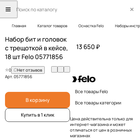
Главная
Каталог товаров
Оснастка Felo
Наборы инст
Набор бит и головок
13 650 ₽
с трещоткой в кейсе,
18 шт Felo 05771856
0
Нет отзывов
Арт.
05771856
Все товары Felo
В корзину
Все товары категории
Купить в 1 клик
Цена действительна только для
интернет-магазина и может
отличаться от цен в розничных
магазинах