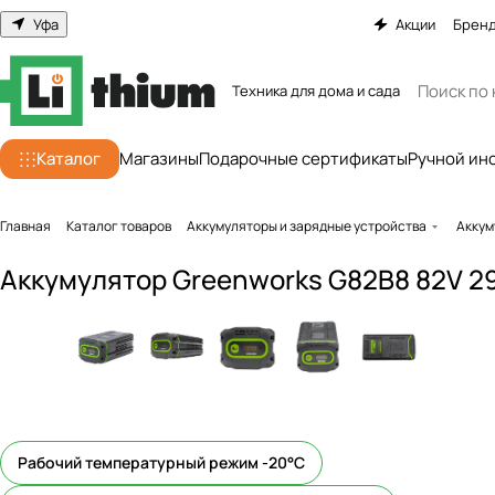
Уфа
Акции
Брен
Техника для дома и сада
Каталог
Магазины
Подарочные сертификаты
Ручной ин
Главная
Каталог товаров
Аккумуляторы и зарядные устройства
Аккум
Аккумулятор Greenworks G82B8 82V 29
Рабочий температурный режим -20°С