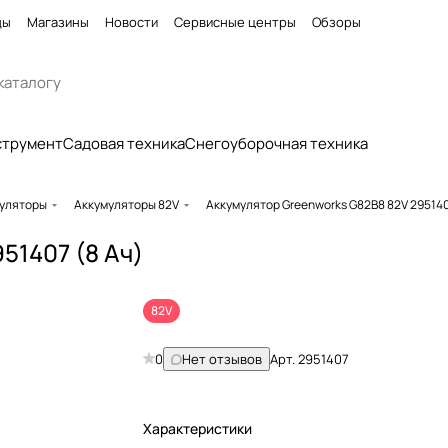
ды
Магазины
Новости
Сервисные центры
Обзоры
струмент
Садовая техника
Снегоуборочная техника
уляторы
Аккумуляторы 82V
Аккумулятор Greenworks G82B8 82V 295140
51407 (8 Ач)
82V
0
Нет отзывов
Арт.
2951407
Характеристики