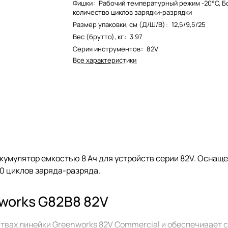
Фишки
:
Рабочий температурный режим -20°С, 
количество циклов зарядки-разрядки
Размер упаковки, см (Д/Ш/В)
:
12,5/9,5/25
Вес (брутто), кг
:
3.97
Серия инструментов
:
82V
Все характеристики
кумулятор емкостью 8 Ач для устройств серии 82V. Оснаще
0 циклов заряда-разряда.
works G82B8 82V
твах линейки Greenworks 82V Commercial и обеспечивает 