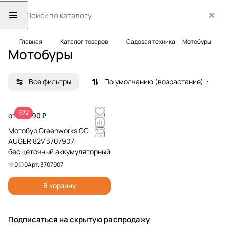
Главная
Каталог товаров
Садовая техника
Мотобуры
Мотобуры
Все фильтры
По умолчанию (возрастание)
82V
от 39 990 ₽
Мотобур Greenworks GC-
AUGER 82V 3707907
бесщеточный аккумуляторный
0
0
Арт.
3707907
В корзину
Подписаться
на скрытую распродажу