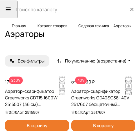
Главная
Каталог товаров
Садовая техника
Аэраторы
Аэраторы
Все фильтры
По умолчанию (возрастание)
230V
40V
17 990 ₽
от 24 990 ₽
Аэратор-скарификатор
Аэратор-скарификатор
Greenworks GDT15 1600W
Greenworks GD40SC38II 40V
2515507 (36 см)
2517607 бесщеточный
электрический
аккумуляторный
0
0
Арт.
2515507
0
0
Арт.
2517607
В корзину
В корзину