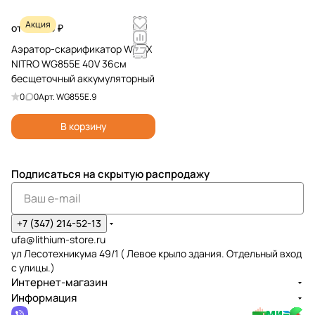
Акция
от 33 490 ₽
Аэратор-скарификатор WORX
NITRO WG855E 40V 36см
бесщеточный аккумуляторный
0
0
Арт.
WG855E.9
В корзину
Подписаться
на скрытую распродажу
+7 (347) 214-52-13
ufa@lithium-store.ru
ул Лесотехникума 49/1 ( Левое крыло здания. Отдельный вход
с улицы.)
Интернет-магазин
Информация