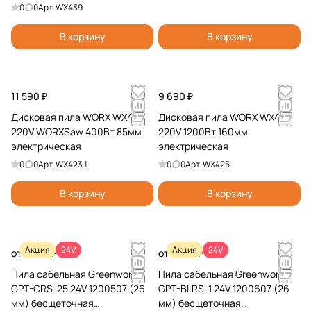
0
0
Арт.
WX439
В корзину
В корзину
11 590 ₽
9 690 ₽
Дисковая пила WORX WX423
Дисковая пила WORX WX425
220V WORXSaw 400Вт 85мм
220V 1200Вт 160мм
электрическая
электрическая
0
0
Арт.
WX423.1
0
0
Арт.
WX425
В корзину
В корзину
Акция
24V
Акция
24V
от 8 490 ₽
от 7 490 ₽
Пила сабельная Greenworks
Пила сабельная Greenworks
GPT-CRS-25 24V 1200507 (26
GPT-BLRS-1 24V 1200607 (26
мм) бесщеточная
мм) бесщеточная