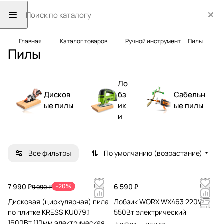
Главная
Каталог товаров
Ручной инструмент
Пилы
Пилы
Ло
Дисков
бз
Сабельн
ые пилы
ик
ые пилы
и
Все фильтры
По умолчанию (возрастание)
7 990 ₽
-20%
6 590 ₽
9 990 ₽
Дисковая (циркулярная) пила
Лобзик WORX WX463 220V
по плитке KRESS KU079.1
550Вт электрический
1600Вт 110мм электрическая