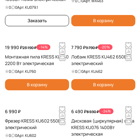
0
0
Арт.
WX463
0
0
Арт.
KU079.1
Заказать
В корзину
19 990 ₽
-14%
7 790 ₽
-20%
23 190 ₽
9 790 ₽
Монтажная пила KRESS KU760
Лобзик KRESS KU462 650Вт
2200 Вт электрическая
электрический
0
0
Арт.
KU760
0
0
Арт.
KU462
В корзину
В корзину
6 990 ₽
6 490 ₽
-24%
8 590 ₽
Фрезер KRESS KU602 550Вт
Дисковая (циркулярная) пила
электрический
KRESS KU076 1400Вт
электрическая
0
0
Арт.
KU602