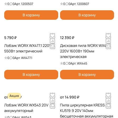
аккумуляторная
аккумуляторная
0
0
Арт.
1200507
0
0
Арт.
1200607
В корзину
В корзину
5 790 ₽
12 390 ₽
Лобзик WORX WX477.1 220V
Дисковая пила WORX WX445
550Вт электрический
220V 1600Вт 190мм
электрическая
0
0
Арт.
WX477.1
0
0
Арт.
WX445
В корзину
В корзину
Акция
от 7 990 ₽
от 14 990 ₽
Лобзик WORX WX543 20V
Пила циркулярная KRESS
аккумуляторный
KU519.9 20V 140мм
бесщеточная аккумуляторная
0
0
Арт.
WX543