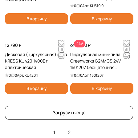
0
0
Арт.
KU519.9
В корзину
В корзину
24V
12 790 ₽
от 7 990 ₽
Дисковая (циркулярная) пила
Циркулярная мини-пила
KRESS KU420 1400Вт
Greenworks G24MCS 24V
электрическая
1501207 бесщеточная
аккумуляторная
0
0
Арт.
KU420.1
0
0
Арт.
1501207
В корзину
В корзину
Загрузить еще
1
2