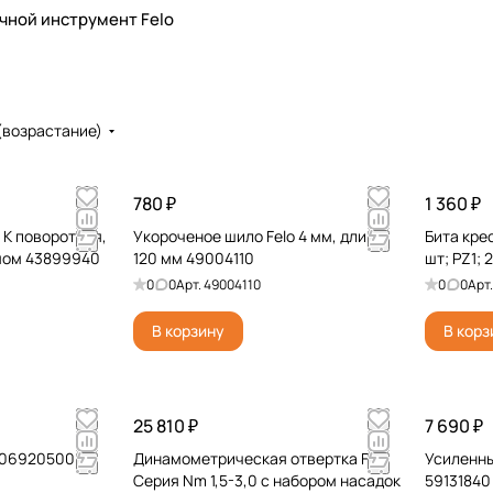
чной инструмент Felo
(возрастание)
780 ₽
1 360 ₽
c K поворотная,
Укороченое шило Felo 4 мм, длина
Бита кре
мом 43899940
120 мм 49004110
шт; PZ1; 
0
0
Арт.
49004110
0
0
Арт
В корзину
В корз
25 810 ₽
7 690 ₽
 06920500
Динамометрическая отвертка Felo
Усиленны
Серия Nm 1,5-3,0 с набором насадок
59131840