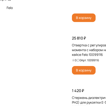
Felo
В корзину
25 810 ₽
Отвертка с регулиро
момента с набором на
кейсе Felo 10099116
0
0
Арт.
10099116
В корзину
1 420 ₽
Стержень диэлектрич
PH2) для рукоятки E-