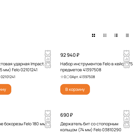
92 940 ₽
стовая ударная Impact (2
Набор инструментов Felo в кейсе, 75
25 мм) Felo 02101241
предметов 41397508
.
02101241
0
0
Арт.
41397508
ину
В корзину
690 ₽
е бокорезы Felo 180 мм
Держатель бит со стопорным
кольцом (74 мм) Felo 03810290