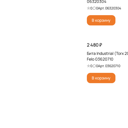
06320304
0
0
Арт.
06320304
В корзину
2 480 ₽
Бита Industrial (Torx 2
Felo 03620710
0
0
Арт.
03620710
В корзину