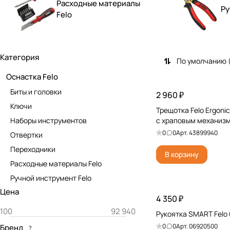
Расходные материалы
Ру
Felo
Категория
По умолчанию 
Оснастка Felo
Биты и головки
2 960 ₽
Ключи
Трещотка Felo Ergoni
Наборы инструментов
с храповым механиз
0
0
Арт.
43899940
Отвертки
Переходники
В корзину
Расходные материалы Felo
Ручной инструмент Felo
Цена
4 350 ₽
Рукоятка SMART Felo
0
0
Арт.
06920500
Бренд
?