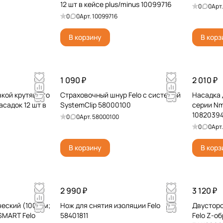
12 шт в кейсе plus/minus 10099716
0
0
Арт
0
0
Арт.
10099716
В корзину
В корз
1 090 ₽
2 010 ₽
вкой крутящего
Страховочный шнур Felo с системой
Насадка 
садок 12 шт в
SystemClip 58000100
серии Nm
1082039
0
0
Арт.
58000100
0
0
Арт
В корзину
В корз
2 990 ₽
3 120 ₽
еский (100 мм;
Нож для снятия изоляции Felo
Двусторо
SMART Felo
58401811
Felo Z-о