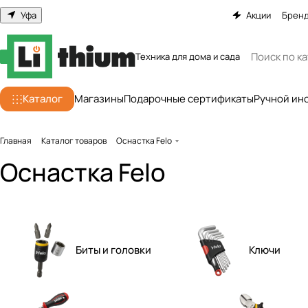
Уфа
Акции
Брен
Техника для дома и сада
Каталог
Магазины
Подарочные сертификаты
Ручной ин
Главная
Каталог товаров
Оснастка Felo
Оснастка Felo
Биты и головки
Ключи