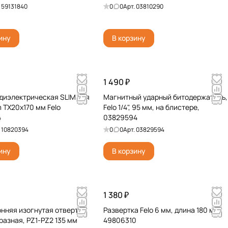
.
59131840
0
0
Арт.
03810290
ину
В корзину
1 490 ₽
диэлектрическая SLIM для
Магнитный ударный битодержатель,
 TX20x170 мм Felo
Felo 1/4", 95 мм, на блистере,
4
03829594
.
10820394
0
0
Арт.
03829594
ину
В корзину
1 380 ₽
нняя изогнутая отвертка
Развертка Felo 6 мм, длина 180 мм
бразная, PZ1-PZ2 135 мм
49806310