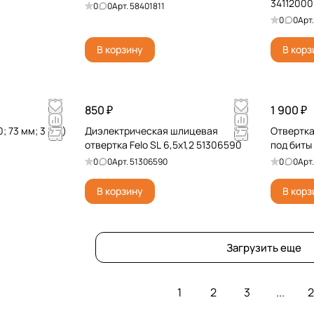
34112000
0
0
Арт.
58401811
0
0
Арт
В корзину
В корз
850 ₽
1 900 ₽
0; 73 мм; 3 шт.)
Диэлектрическая шлицевая
Отвертка 
отвертка Felo SL 6,5x1,2 51306590
под биты 
0
0
Арт.
51306590
0
0
Арт
В корзину
В корз
Загрузить еще
1
2
3
...
2