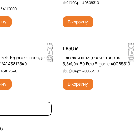
0
0
Арт.
49806310
.
34112000
ину
В корзину
1 830 ₽
Felo Ergonic с насадкой
Плоская шлицевая отвертка
1/4" 43812540
5,5х1,0х150 Felo Ergonic 40055510
.
43812540
0
0
Арт.
40055510
ину
В корзину
6