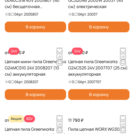
GD40CS18 40V 2005807 (40
GCS2046 2000W 20037 (45
см) бесщеточная
см) электрическая
аккумуляторная
0
0
Арт.
2005807
0
0
Арт.
20037
В корзину
В корзину
24V
24V
от 5 990 ₽
от 7 990 ₽
Цепная мини-пила Greenworks
Цепная пила Greenworks
G24MCS10 24V 2008207 (10
G24CS25 24V 2007707 (25 см)
см) аккумуляторная
аккумуляторная
0
0
Арт.
2008207
0
0
Арт.
2007707
В корзину
В корзину
Акция
82V
от 27 990 ₽
11 790 ₽
Цепная пила Greenworks
Пила цепная WORX WG303E