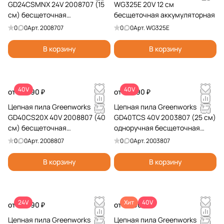
GD24CSMNX 24V 2008707 (15
WG325E 20V 12 см
см) бесщеточная
бесщеточная аккумуляторная
аккумуляторная
0
0
Арт.
2008707
0
0
Арт.
WG325E
В корзину
В корзину
40V
40V
от 19 990 ₽
от 13 990 ₽
Цепная пила Greenworks
Цепная пила Greenworks
GD40CS20X 40V 2008807 (40
GD40TCS 40V 2003807 (25 см)
см) бесщеточная
одноручная бесщеточная
аккумуляторная
аккумуляторная
0
0
Арт.
2008807
0
0
Арт.
2003807
В корзину
В корзину
24V
Хит
40V
от 10 990 ₽
от 8 990 ₽
Цепная пила Greenworks
Цепная пила Greenworks