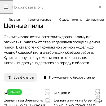
Главная
Каталог товаров
Садовая техника
Цепные пилы
Цепные пилы
Спилить сухие ветки, заготовить дрова на зиму или
расчистить участок от старых деревьев проще с цепной
пилой. В каталоге - от компактной ручной модели до
мощной садовой пилы для больших объёмов работы.
Купить цепную пилу в Уфе можно в официальном
магазине, доступна доставка по городу и области.
Все фильтры
По умолчанию (возрастание)
Новинка
от 34 990 ₽
от 5 990 ₽
Цепная пила Greenworks
Цепная мини-пила Greenworks
OCS500 82V OCS500A1 (40
CS2410A 24V CS2410AA1 (10