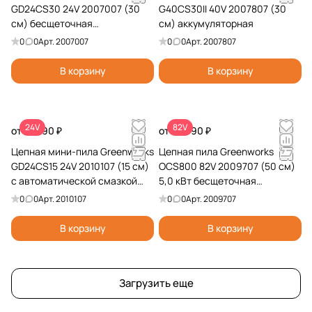
GD24CS30 24V 2007007 (30
G40CS30II 40V 2007807 (30
см) бесщеточная
см) аккумуляторная
аккумуляторная
0
0
Арт.
2007007
0
0
Арт.
2007807
В корзину
В корзину
24V
82V
от 13 990 ₽
от 44 990 ₽
Цепная мини-пила Greenworks
Цепная пила Greenworks
GD24CS15 24V 2010107 (15 см)
OCS800 82V 2009707 (50 см)
с автоматической смазкой
5,0 кВт бесщеточная
цепи бесщеточная
аккумуляторная
0
0
Арт.
2010107
0
0
Арт.
2009707
аккумуляторная
В корзину
В корзину
Загрузить еще