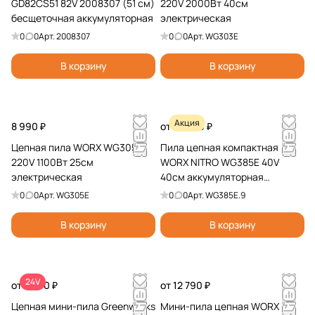
GD82CS51 82V 2008307 (51 см)
220V 2000Вт 40см
бесщеточная аккумуляторная
электрическая
0
0
Арт.
2008307
0
0
Арт.
WG303E
В корзину
В корзину
Акция
8 990 ₽
от 24 290 ₽
Цепная пила WORX WG305E
Пила цепная компактная
220V 1100Вт 25см
WORX NITRO WG385E 40V
электрическая
40см аккумуляторная
бесщеточная
0
0
Арт.
WG305E
0
0
Арт.
WG385E.9
В корзину
В корзину
24V
от 7 990 ₽
от 12 790 ₽
Цепная мини-пила Greenworks
Мини-пила цепная WORX