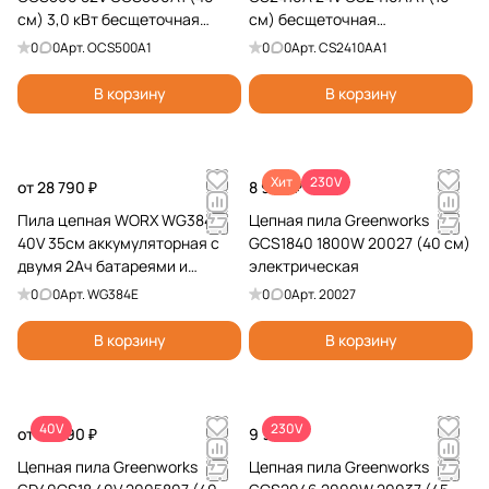
см) 3,0 кВт бесщеточная
см) бесщеточная
аккумуляторная
аккумуляторная, без АКБ и ЗУ
0
0
Арт.
OCS500A1
0
0
Арт.
CS2410AA1
В корзину
В корзину
Хит
230V
от 28 790 ₽
8 990 ₽
Пила цепная WORX WG384E
Цепная пила Greenworks
40V 35см аккумуляторная с
GCS1840 1800W 20027 (40 см)
двумя 2Ач батареями и
электрическая
двойной 2А зарядкой
0
0
Арт.
WG384E
0
0
Арт.
20027
В корзину
В корзину
40V
230V
от 15 990 ₽
9 990 ₽
Цепная пила Greenworks
Цепная пила Greenworks