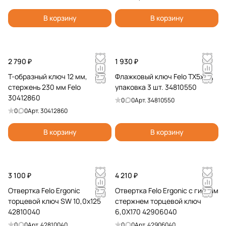
В корзину
В корзину
2 790 ₽
1 930 ₽
Т-образный ключ 12 мм,
Флажковый ключ Felo TX5x33,
стержень 230 мм Felo
упаковка 3 шт. 34810550
30412860
0
0
Арт.
34810550
0
0
Арт.
30412860
В корзину
В корзину
3 100 ₽
4 210 ₽
Отвертка Felo Ergonic
Отвертка Felo Ergonic с гибким
торцевой ключ SW 10,0x125
стержнем торцевой ключ
42810040
6,0X170 42906040
0
0
Арт.
42810040
0
0
Арт.
42906040