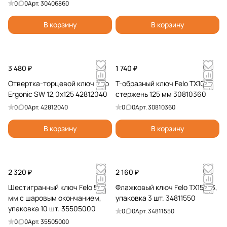
0
0
Арт.
30406860
В корзину
В корзину
3 480 ₽
1 740 ₽
Отвертка-торцевой ключ Felo
Т-образный ключ Felo TX10,
Ergonic SW 12,0x125 42812040
стержень 125 мм 30810360
0
0
Арт.
42812040
0
0
Арт.
30810360
В корзину
В корзину
2 320 ₽
2 160 ₽
Шестигранный ключ Felo 5,0
Флажковый ключ Felo TX15x43,
мм с шаровым окончанием,
упаковка 3 шт. 34811550
упаковка 10 шт. 35505000
0
0
Арт.
34811550
0
0
Арт.
35505000