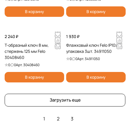
В корзину
В корзину
2 240 ₽
1 930 ₽
Т-образный ключ 8 мм,
Флажковый ключ Felo IP10x37,
стержень 125 мм Felo
упаковка 3шт. 34911050
30408460
0
0
Арт.
34911050
0
0
Арт.
30408460
В корзину
В корзину
Загрузить еще
1
2
3