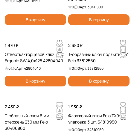
0
0
Арт.
34911550
и
и
0
0
Арт.
30411880
В корзину
В корзину
1 970 ₽
2 680 ₽
Отвертка-торцевой ключ Felo
Т-образный ключ под биты 1/4"
Ergonic SW 4,0x125 42804040
Felo 33812560
0
0
Арт.
42804040
0
0
Арт.
33812560
В корзину
В корзину
2 430 ₽
1 930 ₽
Т-образный ключ 6 мм,
Флажковый ключ Felo TX9x37,
стержень 230 мм Felo
упаковка 3 шт. 34810950
30406860
0
0
Арт.
34810950