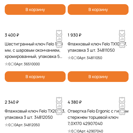
В корзину
В корзину
3 400 ₽
1 930 ₽
Шестигранный ключ Felo 10,0
Флажковый ключ Felo TX10x37,
мм, с шаровым окончанием,
упаковка 3 шт. 34811050
хромированный, упаковка 5
0
0
Арт.
34811050
шт. 36510000
0
0
Арт.
36510000
В корзину
В корзину
2 340 ₽
4 380 ₽
Флажковый ключ Felo TX20x43,
Отвертка Felo Ergonic с гибким
упаковка 3 шт. 34812050
стержнем торцевой ключ
7,0X170 42907040
0
0
Арт.
34812050
0
0
Арт.
42907040