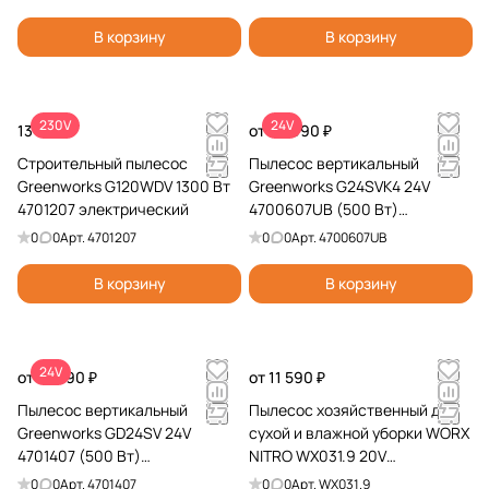
устройством
В корзину
В корзину
230V
24V
13 990 ₽
от 29 990 ₽
Строительный пылесос
Пылесос вертикальный
Greenworks G120WDV 1300 Вт
Greenworks G24SVK4 24V
4701207 электрический
4700607UB (500 Вт)
аккумуляторный
0
0
Арт.
4701207
0
0
Арт.
4700607UB
В корзину
В корзину
24V
от 12 990 ₽
от 11 590 ₽
Пылесос вертикальный
Пылесос хозяйственный для
Greenworks GD24SV 24V
сухой и влажной уборки WORX
4701407 (500 Вт)
NITRO WX031.9 20V
аккумуляторный
аккумуляторный
0
0
Арт.
4701407
0
0
Арт.
WX031.9