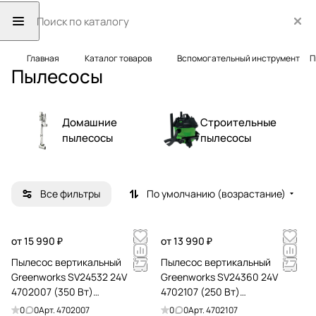
Главная
Каталог товаров
Вспомогательный инструмент
П
Пылесосы
Домашние
Строительные
пылесосы
пылесосы
Все фильтры
По умолчанию (возрастание)
от 15 990 ₽
от 13 990 ₽
Пылесос вертикальный
Пылесос вертикальный
Greenworks SV24532 24V
Greenworks SV24360 24V
4702007 (350 Вт)
4702107 (250 Вт)
аккумуляторный с зарядным
аккумуляторный
0
0
Арт.
4702007
0
0
Арт.
4702107