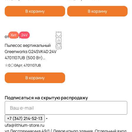
В корзину
В корзину
Хит
24V
от 39 990 ₽
Пылесос вертикальный
Greenworks G24SVK4D 24V
4701107UB (500 Вт)
аккумуляторный
0
0
Арт.
4701107UB
В корзину
Подписаться
на скрытую распродажу
+7 (347) 214-52-13
ufa@lithium-store.ru
ул Лесотехникума 49/1 ( Левое крыло здания. Отдельный вход