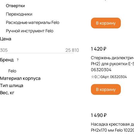
Отвертки
Переходники
Расходные материалы Felo
В корзину
Ручной инструмент Felo
Цена
1 420 ₽
Стержень диэлектрич
Бренд
?
PH2) для рукоятки E-
06320304
Felo
0
0
Арт.
06320304
Материал корпуса
Тип шлица
В корзину
Вес, кг
1 490 ₽
Насадка крестовая д
PH2x170 мм Felo 102