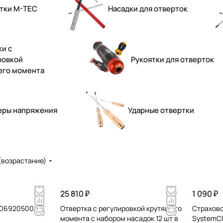
тки M-TEC
Насадки для отверток
и с
ровкой
Рукоятки для отверток
его момента
еры напряжения
Ударные отвертки
(возрастание)
25 810 ₽
1 090 ₽
 06920500
Отвертка с регулировкой крутящего
Страхово
момента с набором насадок 12 шт в
SystemCl