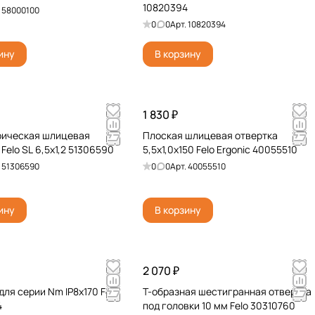
10820394
.
58000100
0
0
Арт.
10820394
ину
В корзину
1 830 ₽
рическая шлицевая
Плоская шлицевая отвертка
Felo SL 6,5x1,2 51306590
5,5х1,0х150 Felo Ergonic 40055510
.
51306590
0
0
Арт.
40055510
ину
В корзину
2 070 ₽
для серии Nm IP8x170 Felo
Т-образная шестигранная отвертка
4
под головки 10 мм Felo 30310760