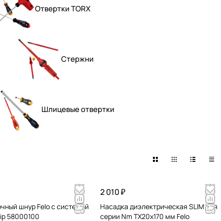
Отвертки TORX
Стержни
Шлицевые отвертки
2 010 ₽
чный шнур Felo с системой
Насадка диэлектрическая SLIM для
ip 58000100
серии Nm TX20x170 мм Felo