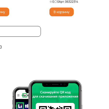
0
0
Арт.
06322314
ину
В корзину
0