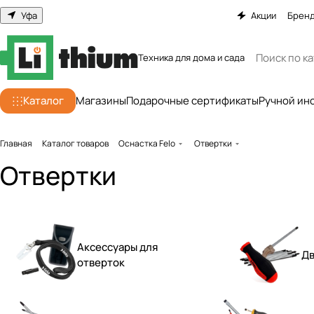
Уфа
Акции
Брен
Техника для дома и сада
Каталог
Магазины
Подарочные сертификаты
Ручной ин
Главная
Каталог товаров
Оснастка Felo
Отвертки
Отвертки
Аксессуары для
Дв
отверток