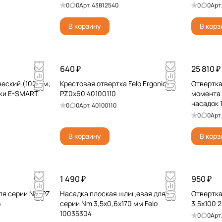
0
0
Арт.
43812540
0
0
Арт
В корзину
В корз
640 ₽
25 810 ₽
еский (100 мм;
Крестовая отвертка Felo Ergonic
Отвертка
тки E-SMART
PZ0x60 40100110
момента 
насадок 1
0
0
Арт.
40100110
0
0
Арт
В корзину
В корз
1 490 ₽
950 ₽
ля серии Nm PZ
Насадка плоская шлицевая для
Отвертка
4
серии Nm 3,5x0,6x170 мм Felo
3,5х100 
10035304
0
0
Арт