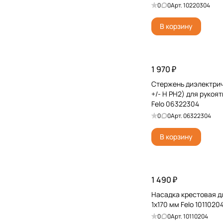
0
0
Арт.
10220304
В корзину
1 970 ₽
Стержень диэлектрич
+/- H PH2) для рукоя
Felo 06322304
0
0
Арт.
06322304
В корзину
1 490 ₽
Насадка крестовая д
1x170 мм Felo 1011020
0
0
Арт.
10110204