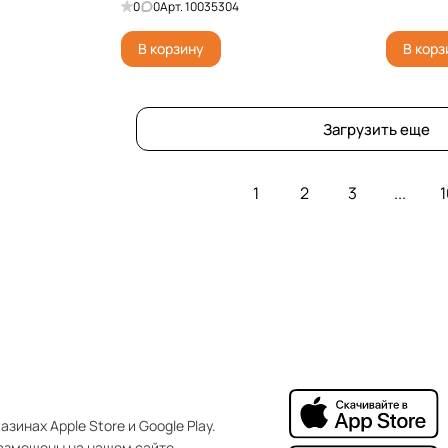
0
0
Арт.
10035304
В корзину
В корз
Загрузить еще
1
2
3
...
1
зинах Apple Store и Google Play.
азмещены на нашем сайте