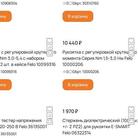
.
10908304
0
0
Арт.
30310760
ину
В корзину
10 440 ₽
 c регулировкой крутящего
Рукоятка c регулировкой крутящего
Nm 3,0-5,4 с набором
момента Серия Nm 1,5-3,0 Нм Felo
2 шт. в кейсе Felo 10099316
10000206
.
10099316
0
0
Арт.
10000206
ину
В корзину
1 970 ₽
 тестер напряжения
Стержень диэлектрический (100 мм;
220-250 В Felo 36135001
+/- Z PZ2) для рукоятки E-SMART
Felo 06322314
.
36135001