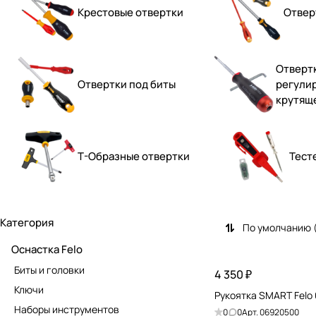
Крестовые отвертки
Отвер
Отвертк
Отвертки под биты
регули
крутящ
Т-Образные отвертки
Тест
Категория
По умолчанию 
Оснастка Felo
Биты и головки
4 350 ₽
Ключи
Рукоятка SMART Felo
Наборы инструментов
0
0
Арт.
06920500