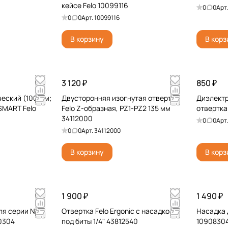
кейсе Felo 10099116
0
0
Арт
0
0
Арт.
10099116
В корзину
В корз
3 120 ₽
850 ₽
еский (100 мм;
Двусторонняя изогнутая отвертка
Диэлект
SMART Felo
Felo Z-образная, PZ1-PZ2 135 мм
отвертка 
34112000
0
0
Арт
0
0
Арт.
34112000
В корзину
В корз
1 900 ₽
1 490 ₽
ля серии Nm
Отвертка Felo Ergonic с насадкой
Насадка 
20304
под биты 1/4" 43812540
1090830