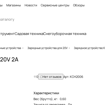
ды
Магазины
Новости
Сервисные центры
Обзоры
струмент
Садовая техника
Снегоуборочная техника
ные устройства
Зарядные устройства для 20V
Зарядное устройство 
20V 2A
0
Нет отзывов
Арт.
KCH2006
Характеристики
Вес (брутто), кг
:
0,60
Защита от перегрева
:
Да