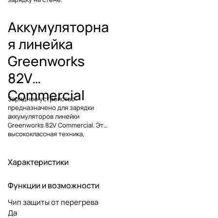
Аккумуляторна
я линейка
Greenworks
82V
Commercial
Зарядное устройство
предназначено для зарядки
аккумуляторов линейки
Greenworks 82V Commercial. Это
высококлассная техника,
которая отлично подойдет как
для коммерческого
использования, так и для работ
Характеристики
на частных участках.
Функции и возможности
Чип защиты от перегрева
Да