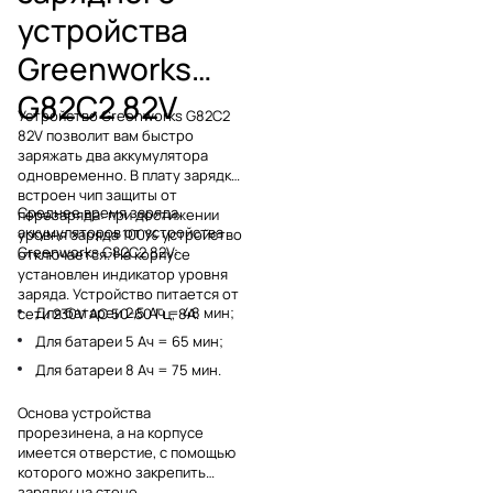
устройства
Greenworks
G82C2 82V
Устройство Greenworks G82C2
82V позволит вам быстро
заряжать два аккумулятора
одновременно. В плату зарядки
встроен чип защиты от
Среднее время заряда
перезаряда: при достижении
аккумуляторов от устройства
уровня заряда 100% устройство
Greenworks G82C2 82V:
отключается. На корпусе
установлен индикатор уровня
заряда. Устройство питается от
Для батареи 2,5 Ач = 48 мин;
сети 230V AC 50-60 Гц, 8А.
Для батареи 5 Ач = 65 мин;
Для батареи 8 Ач = 75 мин.
Основа устройства
прорезинена, а на корпусе
имеется отверстие, с помощью
которого можно закрепить
зарядку на стене.