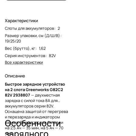
Характеристики
Слоты для аккумуляторов
:
2
Размер упаковки, см (Д/Ш/В)
:
19/25/20
Вес (брутто), кг
:
1,62
Серия инструментов
:
82V
Все характеристики
Описание
Быстрое зарядное устройство
на 2 слота Greenworks G82C2
82V 2938807
— двухместная
зарядка с силой тока 8А для
аккумуляторов серии 82V.
Оснащена защитой от перегрева
и перезаряда и индикатором
Особенности
заряда. Время заряда батареи
на 2,5 Ач — 35 мин, на 5 Ач — 70
зарядного
мин.