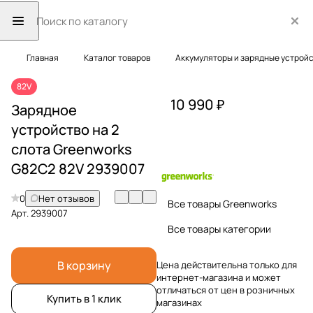
Главная
Каталог товаров
Аккумуляторы и зарядные устрой
82V
10 990 ₽
Зарядное
устройство на 2
слота Greenworks
G82C2 82V 2939007
0
Нет отзывов
Все товары Greenworks
Арт.
2939007
Все товары категории
В корзину
Цена действительна только для
интернет-магазина и может
отличаться от цен в розничных
Купить в 1 клик
магазинах