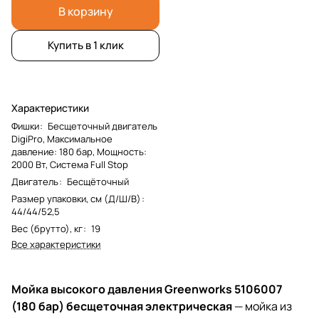
В корзину
Купить в 1 клик
Характеристики
Фишки
:
Бесщеточный двигатель
DigiPro, Максимальное
давление: 180 бар, Мощность:
2000 Вт, Система Full Stop
Двигатель
:
Бесщёточный
Размер упаковки, см (Д/Ш/В)
:
44/44/52,5
Вес (брутто), кг
:
19
Все характеристики
Мойка высокого давления Greenworks 5106007
(180 бар) бесщеточная электрическая
— мойка из