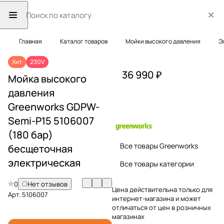
Главная
Каталог товаров
Мойки высокого давления
Э
Хит
230V
36 990 ₽
Мойка высокого
давления
Greenworks GDPW-
Semi-P15 5106007
(180 бар)
Все товары Greenworks
бесщеточная
электрическая
Все товары категории
0
Нет отзывов
Цена действительна только для
Арт.
5106007
интернет-магазина и может
отличаться от цен в розничных
магазинах