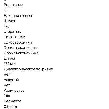
Высота, мм
6
Единица товара
Штука
Вид
стержень
Тип стержня
односторонний
Форма наконечника
Форма наконечника
Длина
170 мм
Диэлектрическое покрытие
нет
Ударный
нет
Количество
1 шт
Вес нетто
0.046 кг