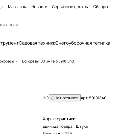
ды
Магазины
Новости
Сервисные центры
Обзоры
струмент
Садовая техника
Снегоуборочная техника
окорезы
Бокорезы 180 мм Felo 59101840
0
Нет отзывов
Арт.
59101840
Характеристики
Единица товара
:
Штука
Длина, мм
:
255