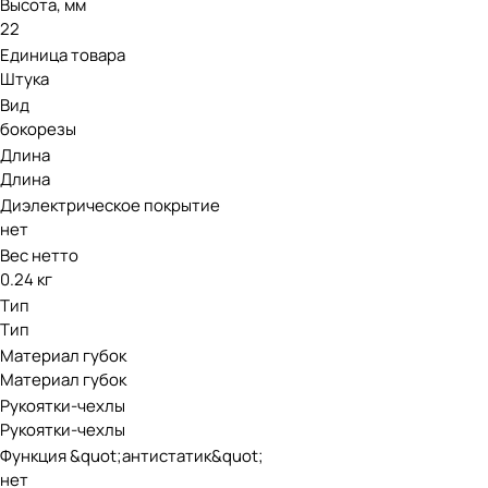
Высота, мм
22
Единица товара
Штука
Вид
бокорезы
Длина
Длина
Диэлектрическое покрытие
нет
Вес нетто
0.24 кг
Тип
Тип
Материал губок
Материал губок
Рукоятки-чехлы
Рукоятки-чехлы
Функция &quot;антистатик&quot;
нет