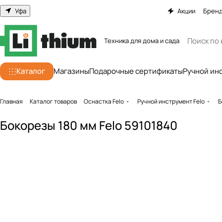
Уфа
Акции
Брен
Техника для дома и сада
Каталог
Магазины
Подарочные сертификаты
Ручной ин
Главная
Каталог товаров
Оснастка Felo
Ручной инструмент Felo
Б
Бокорезы 180 мм Felo 59101840