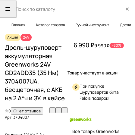
Главная
Каталог товаров
Ручной инструмент
Дрели
Акция
24V
6 990 ₽
9 990 ₽
-30%
Дрель-шуруповерт
аккумуляторная
Greenworks 24V
GD24DD35 (35 Нм)
Товар участвует в акции
3704007UA,
При покупке
бесщеточная, с АКБ
шуруповертов бита
на 2 А*ч и ЗУ, в кейсе
Felo в подарок!
0
Нет отзывов
Арт.
3704007
Все товары Greenworks
Комплект (24V):
2 Ач