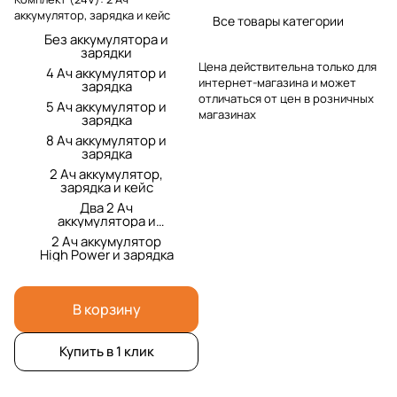
аккумулятор, зарядка и кейс
Все товары категории
Без аккумулятора и
зарядки
Цена действительна только для
4 Ач аккумулятор и
интернет-магазина и может
зарядка
отличаться от цен в розничных
5 Ач аккумулятор и
магазинах
зарядка
8 Ач аккумулятор и
зарядка
2 Ач аккумулятор,
зарядка и кейс
Два 2 Ач
аккумулятора и
двойная зарядка
2 Ач аккумулятор
High Power и зарядка
В корзину
Купить в 1 клик