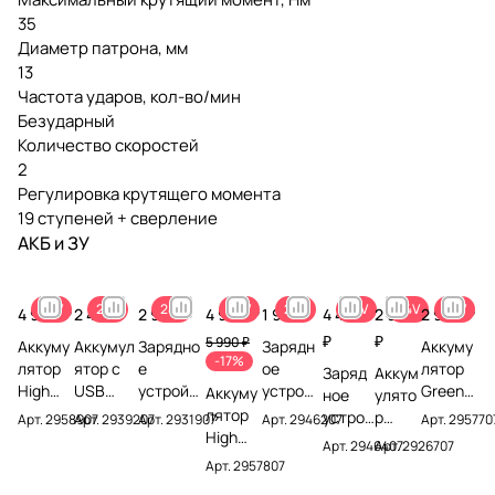
35
Диаметр патрона, мм
13
Частота ударов, кол-во/мин
Безударный
Количество скоростей
2
Регулировка крутящего момента
19 ступеней + сверление
АКБ и ЗУ
24V
24V
24V
24V
24V
24V
24V
24V
4 990 ₽
2 490 ₽
2 990 ₽
4 990 ₽
1 990 ₽
4 490
2 990
2 990 ₽
₽
₽
5 990 ₽
Аккуму
Аккумул
Зарядно
Зарядн
Аккуму
-17%
лятор
ятор с
е
ое
лятор
Заряд
Аккум
High
USB
устройст
устройс
Greenw
Аккуму
ное
улято
Power
разъемо
во на 2
тво-
orks
лятор
устрой
р
Арт.
2958907
Арт.
2939207
Арт.
2931907
Арт.
2946207
Арт.
295770
Greenw
м
аккумул
слайде
High
High
ство
Green
Арт.
2946407
Арт.
2926707
orks
Greenw
ятора
р 2А
Power
Power
Green
works
Арт.
2957807
G24HP4
orks
Greenwo
Greenw
G24HP
Greenw
works
G24B