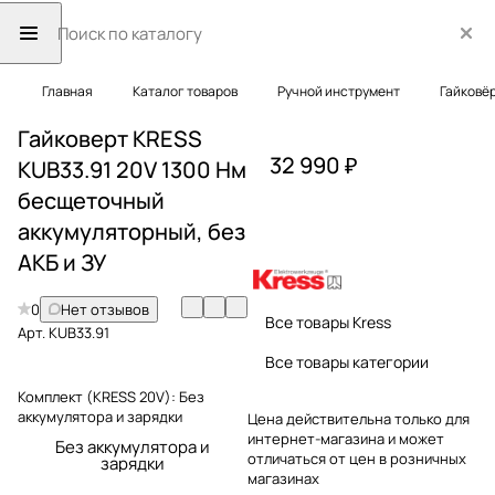
Главная
Каталог товаров
Ручной инструмент
Гайковё
Гайковерт KRESS
32 990 ₽
KUB33.91 20V 1300 Нм
бесщеточный
аккумуляторный, без
АКБ и ЗУ
0
Нет отзывов
Все товары Kress
Арт.
KUB33.91
Все товары категории
Комплект (KRESS 20V):
Без
аккумулятора и зарядки
Цена действительна только для
интернет-магазина и может
Без аккумулятора и
отличаться от цен в розничных
зарядки
магазинах