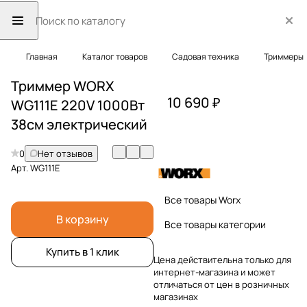
Главная
Каталог товаров
Садовая техника
Триммеры
Триммер WORX
10 690 ₽
WG111E 220V 1000Вт
38см электрический
0
Нет отзывов
Арт.
WG111E
Все товары Worx
В корзину
Все товары категории
Купить в 1 клик
Цена действительна только для
интернет-магазина и может
отличаться от цен в розничных
магазинах