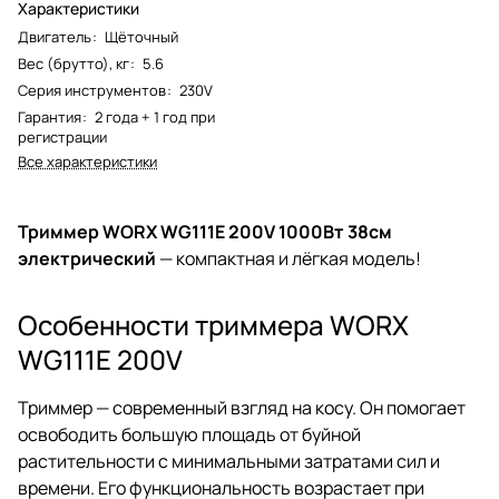
Характеристики
Двигатель
:
Щёточный
Вес (брутто), кг
:
5.6
Серия инструментов
:
230V
Гарантия
:
2 года + 1 год при
регистрации
Все характеристики
Триммер WORX WG111E 200V 1000Вт 38см
электрический
— компактная и лёгкая модель!
Особенности триммера WORX
WG111E 200V
Триммер — современный взгляд на косу. Он помогает
освободить большую площадь от буйной
растительности с минимальными затратами сил и
времени. Его функциональность возрастает при