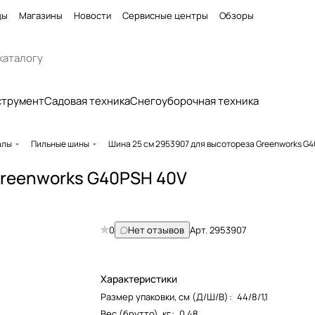
ды
Магазины
Новости
Сервисные центры
Обзоры
струмент
Садовая техника
Снегоуборочная техника
алы
Пильные шины
Шина 25 см 2953907 для высотореза Greenworks G4
Greenworks G40PSH 40V
0
Нет отзывов
Арт.
2953907
Характеристики
Размер упаковки, см (Д/Ш/В)
:
44/8/1,1
Вес (брутто), кг
:
0,48