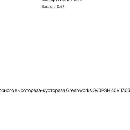
Вес, кг
:
0,47
орного высотореза-кустореза Greenworks G40PSH 40V 1303