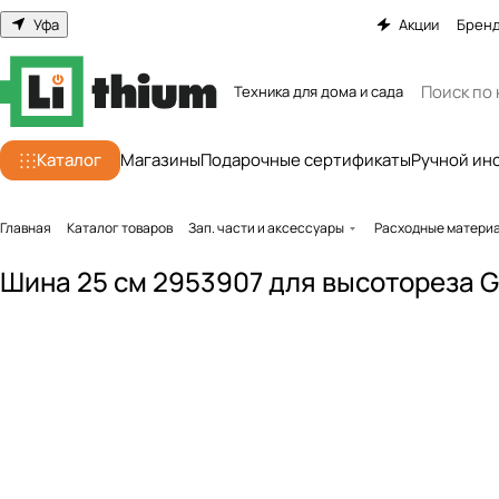
Уфа
Акции
Брен
Техника для дома и сада
Каталог
Магазины
Подарочные сертификаты
Ручной ин
Главная
Каталог товаров
Зап. части и аксессуары
Расходные матери
Шина 25 см 2953907 для высотореза 