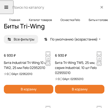
Главная
Каталог товаров
Оснастка Felo
Биты и головк
Биты Tri-Wing
Все фильтры
По умолчанию (возрастание)
6 930 ₽
6 930 ₽
Бита Industrial Tri-Wing 10 шт,
Бита Tri-Wing TW5, 25 мм,
TW2, 25 мм Felo 02952010
серия Industrial, 10 шт Felo
02955010
0
0
Арт.
02952010
0
0
Арт.
02955010
В корзину
В корзину