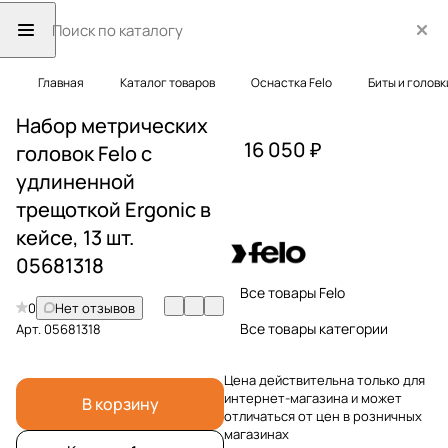
Главная
Каталог товаров
Оснастка Felo
Биты и головк
Набор метрических
16 050 ₽
головок Felo с
удлиненной
трещоткой Ergonic в
кейсе, 13 шт.
05681318
Все товары Felo
0
Нет отзывов
Все товары категории
Арт.
05681318
Цена действительна только для
интернет-магазина и может
В корзину
отличаться от цен в розничных
магазинах