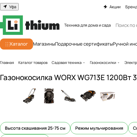
Уфа
Акции
Брен
Техника для дома и сада
Каталог
Магазины
Подарочные сертификаты
Ручной ин
Главная
Каталог товаров
Садовая техника
Газонокосилки
Электр
Газонокосилка WORX WG713E 1200Вт 3
Высота скашивания 25-75 см
Режим мульчирования
С