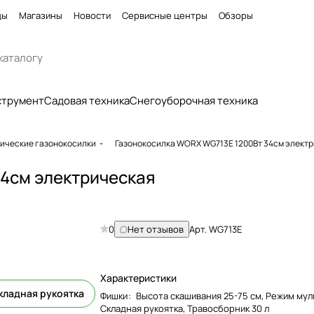
ды
Магазины
Новости
Сервисные центры
Обзоры
струмент
Садовая техника
Снегоуборочная техника
ические газонокосилки
Газонокосилка WORX WG713E 1200Вт 34см элект
4см электрическая
0
Нет отзывов
Арт.
WG713E
Характеристики
кладная рукоятка
Фишки
:
Высота скашивания 25-75 см, Режим мул
Складная рукоятка, Травосборник 30 л