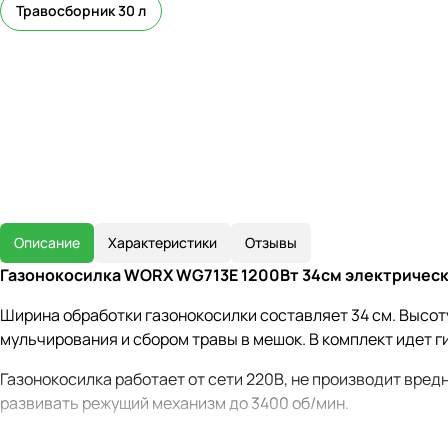
Травосборник 30 л
Описание
Характеристики
Отзывы
Газонокосилка WORX WG713E 1200Вт 34см электричес
Ширина обработки газонокосилки составляет 34 см. Высот
мульчирования и сбором травы в мешок. В комплект идет г
Газонокосилка работает от сети 220В, не производит вред
развивать режущий механизм до 3400 об/мин.
WORX WG713E имеет регулируемую приводную рукоятку, ко