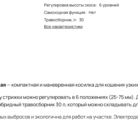
Регулировка высоты скоса
:
6 уровней
Самоходная функция
:
Нет
Травосборник, л
:
30
Все характеристики
кая
— компактная и маневренная косилка для кошения узких
у стрижки можно регулировать в 6 положениях (25-75 мм)
ибридный травосборник 30 л, который можно складывать дл
ных выбросов и экологична для работ на участке. Электро
торая настраивается под оператора. Благодаря колесам 