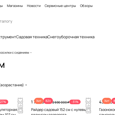
ды
Магазины
Новости
Сервисные центры
Обзоры
струмент
Садовая техника
Снегоуборочная техника
косилки с сидением
м
(возрастание)
Хит
82V
Хит
1 790 000 ₽
439 000
-27%
-31%
2 590 000 ₽
уляторная
Райдер садовый 152 см с нулевым
Газоноко
ем 107 см
радиусом разворота
самоходн