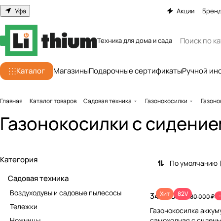
Уфа
Акции
Брен
Техника для дома и сада
Каталог
Магазины
Подарочные сертификаты
Ручной ин
Главная
Каталог товаров
Садовая техника
Газонокосилки
Газоно
Газонокосилки с сидение
Категория
По умолчанию 
Садовая техника
Воздуходувы и садовые пылесосы
Хит
82V
349 000 ₽
480 000 ₽
Тележки
Газонокосилка аккум
Ножницы
самоходная с сидень