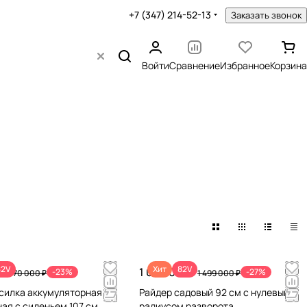
+7 (347) 214-52-13
Заказать звонок
Войти
Сравнение
Избранное
Корзина
82V
Хит
82V
 ₽
1 090 000 ₽
-23%
-27%
570 000 ₽
1 499 000 ₽
силка аккумуляторная
Райдер садовый 92 см с нулевым
ая с сиденьем 107 см
радиусом разворота