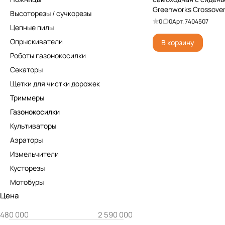
Greenworks Crossove
Высоторезы / сучкорезы
7404507 82V, бесщёто
0
0
Арт.
7404507
Цепные пилы
и ЗУ
Опрыскиватели
В корзину
Роботы газонокосилки
Секаторы
Щетки для чистки дорожек
Триммеры
Газонокосилки
Культиваторы
Аэраторы
Измельчители
Кусторезы
Мотобуры
Цена